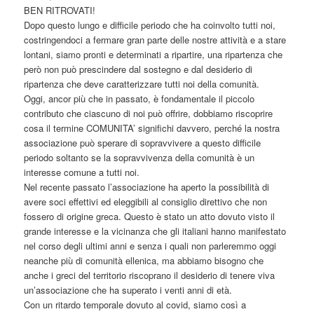
BEN RITROVATI!
Dopo questo lungo e difficile periodo che ha coinvolto tutti noi,
costringendoci a fermare gran parte delle nostre attività e a stare
lontani, siamo pronti e determinati a ripartire, una ripartenza che
però non può prescindere dal sostegno e dal desiderio di
ripartenza che deve caratterizzare tutti noi della comunità.
Oggi, ancor più che in passato, è fondamentale il piccolo
contributo che ciascuno di noi può offrire, dobbiamo riscoprire
cosa il termine COMUNITA’ significhi davvero, perché la nostra
associazione può sperare di sopravvivere a questo difficile
periodo soltanto se la sopravvivenza della comunità è un
interesse comune a tutti noi.
Nel recente passato l’associazione ha aperto la possibilità di
avere soci effettivi ed eleggibili al consiglio direttivo che non
fossero di origine greca. Questo è stato un atto dovuto visto il
grande interesse e la vicinanza che gli italiani hanno manifestato
nel corso degli ultimi anni e senza i quali non parleremmo oggi
neanche più di comunità ellenica, ma abbiamo bisogno che
anche i greci del territorio riscoprano il desiderio di tenere viva
un’associazione che ha superato i venti anni di età.
Con un ritardo temporale dovuto al covid, siamo così a