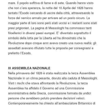
mare. Il popolo soffriva di fame e di sete. Quando hanno visto
che non c’era speranza, la notte del 10 Aprile del 1826 hanno
tentato l’Esodo cercando di uscire dalla città, attraversando le
forze del nemico armato per arrivare ad un posto sicuro. La
maggior parte di loro sono però stati uccisi e i restanti sono stati
presi prigionieri. La pagina di Messologhi ha commosso tanti
filoellenici in diversi paesi europei. E’ diventato soprattutto il
simbolo della lotta per la Liberta ed ha dimostrato che la
Rivoluzione dopo cinque anni aveva creato una nuova realtà: gli
assediati avevano rifiutato tutte le proposte per consegnarsi e
preferito l’Esodo.
III ASSEMBLEA NAZIONALE
Nella primavera del 1826 è stata realizzata la terza Assemblea
Nazionale in un clima pesante, dovuto alla caduta di Messologhi.
Visti i rischi che stava affrontando la Rivoluzione, la terza
Assemblea ha affidato il Governo ad una Commissione
amministrativa della Grecia, commissione formata da undici
persone che avrebbero potuto prendere decisioni veloci.
Contemporaneamente ha chiesto all’ambasciatore Britannico di