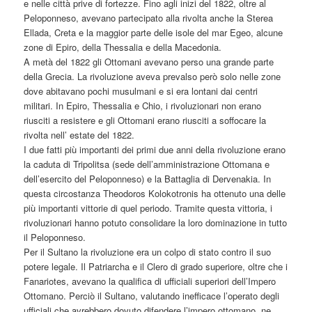
e nelle città prive di fortezze. Fino agli inizi del 1822, oltre al
Peloponneso, avevano partecipato alla rivolta anche la Sterea
Ellada, Creta e la maggior parte delle isole del mar Egeo, alcune
zone di Epiro, della Thessalia e della Macedonia.
A metà del 1822 gli Ottomani avevano perso una grande parte
della Grecia. La rivoluzione aveva prevalso però solo nelle zone
dove abitavano pochi musulmani e si era lontani dai centri
militari. In Epiro, Thessalia e Chio, i rivoluzionari non erano
riusciti a resistere e gli Ottomani erano riusciti a soffocare la
rivolta nell’ estate del 1822.
I due fatti più importanti dei primi due anni della rivoluzione erano
la caduta di Tripolitsa (sede dell’amministrazione Ottomana e
dell’esercito del Peloponneso) e la Battaglia di Dervenakia. In
questa circostanza Theodoros Kolokotronis ha ottenuto una delle
più importanti vittorie di quel periodo. Tramite questa vittoria, i
rivoluzionari hanno potuto consolidare la loro dominazione in tutto
il Peloponneso.
Per il Sultano la rivoluzione era un colpo di stato contro il suo
potere legale. Il Patriarcha e il Clero di grado superiore, oltre che i
Fanariotes, avevano la qualifica di ufficiali superiori dell’Impero
Ottomano. Perciò il Sultano, valutando inefficace l’operato degli
ufficiali che avrebbero dovuto difendere l’impero ottomano, ne