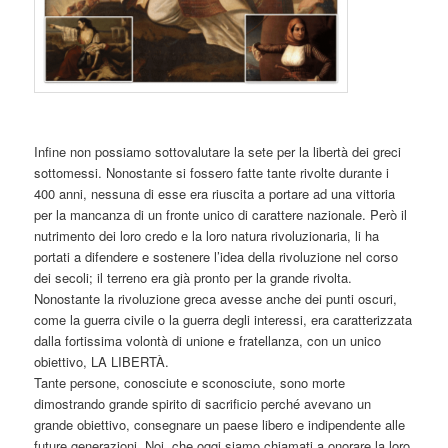
Infine non possiamo sottovalutare la sete per la libertà dei greci
sottomessi. Nonostante si fossero fatte tante rivolte durante i
400 anni, nessuna di esse era riuscita a portare ad una vittoria
per la mancanza di un fronte unico di carattere nazionale. Però il
nutrimento dei loro credo e la loro natura rivoluzionaria, li ha
portati a difendere e sostenere l’idea della rivoluzione nel corso
dei secoli; il terreno era già pronto per la grande rivolta.
Nonostante la rivoluzione greca avesse anche dei punti oscuri,
come la guerra civile o la guerra degli interessi, era caratterizzata
dalla fortissima volontà di unione e fratellanza, con un unico
obiettivo, LA LIBERTÀ.
Tante persone, conosciute e sconosciute, sono morte
dimostrando grande spirito di sacrificio perché avevano un
grande obiettivo, consegnare un paese libero e indipendente alle
future generazioni. Noi, che oggi siamo chiamati a onorare la loro