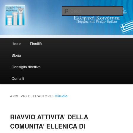
Sede/Έδρα: Via Testi, 4/A 43100 Parma PR
Cerca
Comunità Ellenica di Parma e
Reggio Emilia. Ελληνική
Menu principale
Home
Finalità
Vai al contenuto principale
Vai al contenuto secondario
Κοινότητα Πάρμας και Ρέτζιο
Storia
Εμίλια.
Consiglio direttivo
Contatti
Claudio
ARCHIVIO DELL'AUTORE:
RIAVVIO ATTIVITA’ DELLA
COMUNITA’ ELLENICA DI