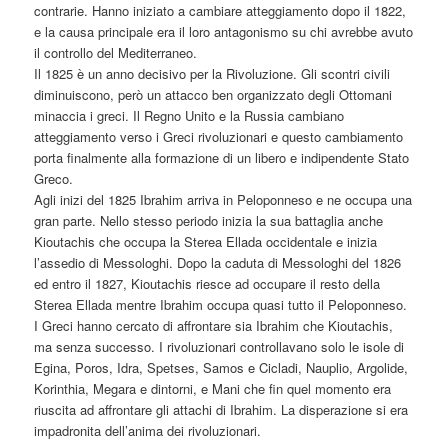
contrarie. Hanno iniziato a cambiare atteggiamento dopo il 1822,
e la causa principale era il loro antagonismo su chi avrebbe avuto
il controllo del Mediterraneo.
Il 1825 è un anno decisivo per la Rivoluzione. Gli scontri civili
diminuiscono, però un attacco ben organizzato degli Ottomani
minaccia i greci. Il Regno Unito e la Russia cambiano
atteggiamento verso i Greci rivoluzionari e questo cambiamento
porta finalmente alla formazione di un libero e indipendente Stato
Greco.
Agli inizi del 1825 Ibrahim arriva in Peloponneso e ne occupa una
gran parte. Nello stesso periodo inizia la sua battaglia anche
Kioutachis che occupa la Sterea Ellada occidentale e inizia
l’assedio di Messologhi. Dopo la caduta di Messologhi del 1826
ed entro il 1827, Kioutachis riesce ad occupare il resto della
Sterea Ellada mentre Ibrahim occupa quasi tutto il Peloponneso.
I Greci hanno cercato di affrontare sia Ibrahim che Kioutachis,
ma senza successo. I rivoluzionari controllavano solo le isole di
Egina, Poros, Idra, Spetses, Samos e Cicladi, Nauplio, Argolide,
Korinthia, Megara e dintorni, e Mani che fin quel momento era
riuscita ad affrontare gli attachi di Ibrahim. La disperazione si era
impadronita dell’anima dei rivoluzionari.