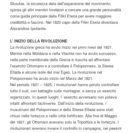
Skoufas, la sicurezza data dall’espansione del movimento,
spinse gli altri membri fondatori a cercare una grande personalità
come guida principale della Filiki Eteria per avere maggiore
credibilità e fascino. Nel 1820 capo della Filiki Eteria diventava
Alexandros Ipsilantis.
L’ INIZIO DELLA RIVOLUZIONE
La rivoluzione greca ha avuto inizio nei primi mesi del 1821.
Mentre nella Moldavia e nella Vlachia non ha avuto successo,
nella parte meridionale della Grecia è riuscita ad affrontare
l’esercito Ottomano e a controllare il Peloponneso, la Sterea
Ellada e alcune isole del mar Egeo. La rivoluzione nel
Peloponneso ha avuto inizio nel Marzo del 1821.
Nel periodo 1821 – 1825, i rivoluzionari hanno potuto controllare
tutto il sud, con battaglie sulle montagne, e senza un esercito
organizzato. In questi luoghi, l’ esercito avversario non poteva
infatti affrontarli facilmente. Dall’inizio della rivoluzione, i
musulmani del Peloponneso e della Sterea Ellada sono stati
chiusi nelle fortezze e nelle città fortificate. Alla fine di Maggio
del 1821, gli Ottomani avevano solo la Tripolitsa e le fortezze. I
rivoluzionari avevano invece il controllo in campagna, nei paesini