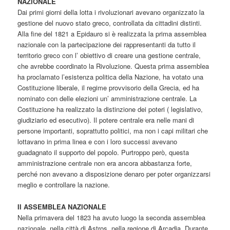
NAZIONALE
Dai primi giorni della lotta i rivoluzionari avevano organizzato la
gestione del nuovo stato greco, controllata da cittadini distinti.
Alla fine del 1821 a Epidauro si è realizzata la prima assemblea
nazionale con la partecipazione dei rappresentanti da tutto il
territorio greco con l’ obiettivo di creare una gestione centrale,
che avrebbe coordinato la Rivoluzione. Questa prima assemblea
ha proclamato l’esistenza politica della Nazione, ha votato una
Costituzione liberale, il regime provvisorio della Grecia, ed ha
nominato con delle elezioni un’ amministrazione centrale. La
Costituzione ha realizzato la distinzione dei poteri ( legislativo,
giudiziario ed esecutivo). Il potere centrale era nelle mani di
persone importanti, soprattutto politici, ma non i capi militari che
lottavano in prima linea e con i loro successi avevano
guadagnato il supporto del popolo. Purtroppo però, questa
amministrazione centrale non era ancora abbastanza forte,
perché non avevano a disposizione denaro per poter organizzarsi
meglio e controllare la nazione.
II ASSEMBLEA NAZIONALE
Nella primavera del 1823 ha avuto luogo la seconda assemblea
nazionale, nella città di Astros, nella regione di Arcadia. Durante