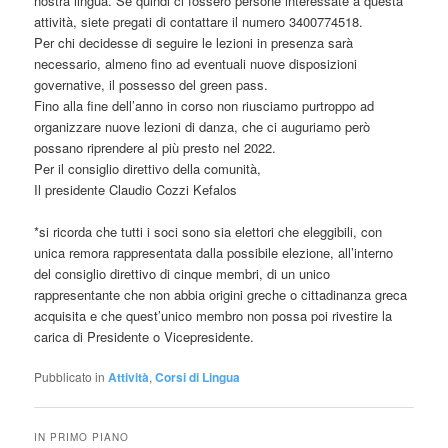
nostra lingua. Se quindi ci fossero persone interessate a questa
attività, siete pregati di contattare il numero 3400774518.
Per chi decidesse di seguire le lezioni in presenza sarà
necessario, almeno fino ad eventuali nuove disposizioni
governative, il possesso del green pass.
Fino alla fine dell’anno in corso non riusciamo purtroppo ad
organizzare nuove lezioni di danza, che ci auguriamo però
possano riprendere al più presto nel 2022.
Per il consiglio direttivo della comunità,
Il presidente Claudio Cozzi Kefalos
*si ricorda che tutti i soci sono sia elettori che eleggibili, con
unica remora rappresentata dalla possibile elezione, all’interno
del consiglio direttivo di cinque membri, di un unico
rappresentante che non abbia origini greche o cittadinanza greca
acquisita e che quest’unico membro non possa poi rivestire la
carica di Presidente o Vicepresidente.
Pubblicato in
Attività
,
Corsi di Lingua
IN PRIMO PIANO