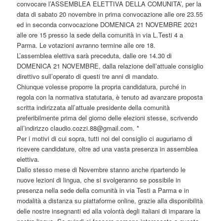
convocare l’ASSEMBLEA ELETTIVA DELLA COMUNITA’, per la
data di sabato 20 novembre in prima convocazione alle ore 23.55
ed in seconda convocazione DOMENICA 21 NOVEMBRE 2021
alle ore 15 presso la sede della comunità in via L.Testi 4 a
Parma. Le votazioni avranno termine alle ore 18.
L’assemblea elettiva sarà preceduta, dalle ore 14.30 di
DOMENICA 21 NOVEMBRE, dalla relazione dell’attuale consiglio
direttivo sull’operato di questi tre anni di mandato.
Chiunque volesse proporre la propria candidatura, purché in
regola con la normativa statutaria, è tenuto ad avanzare proposta
scritta indirizzata all’attuale presidente della comunità
preferibilmente prima del giorno delle elezioni stesse, scrivendo
all’indirizzo claudio.cozzi.88@gmail.com. *
Per i motivi di cui sopra, tutti noi del consiglio ci auguriamo di
ricevere candidature, oltre ad una vasta presenza in assemblea
elettiva.
Dallo stesso mese di Novembre stanno anche ripartendo le
nuove lezioni di lingua, che si svolgeranno se possibile in
presenza nella sede della comunità in via Testi a Parma e in
modalità a distanza su piattaforme online, grazie alla disponibilità
delle nostre insegnanti ed alla volontà degli italiani di imparare la