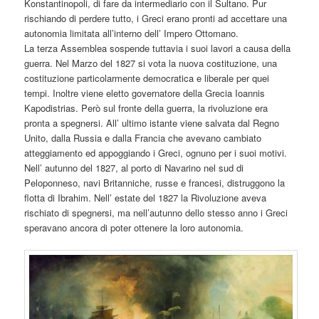
Konstantinopoli, di fare da intermediario con il Sultano. Pur
rischiando di perdere tutto, i Greci erano pronti ad accettare una
autonomia limitata all’interno dell’ Impero Ottomano.
La terza Assemblea sospende tuttavia i suoi lavori a causa della
guerra. Nel Marzo del 1827 si vota la nuova costituzione, una
costituzione particolarmente democratica e liberale per quei
tempi. Inoltre viene eletto governatore della Grecia Ioannis
Kapodistrias. Però sul fronte della guerra, la rivoluzione era
pronta a spegnersi. All’ ultimo istante viene salvata dal Regno
Unito, dalla Russia e dalla Francia che avevano cambiato
atteggiamento ed appoggiando i Greci, ognuno per i suoi motivi.
Nell’ autunno del 1827, al porto di Navarino nel sud di
Peloponneso, navi Britanniche, russe e francesi, distruggono la
flotta di Ibrahim. Nell’ estate del 1827 la Rivoluzione aveva
rischiato di spegnersi, ma nell’autunno dello stesso anno i Greci
speravano ancora di poter ottenere la loro autonomia.