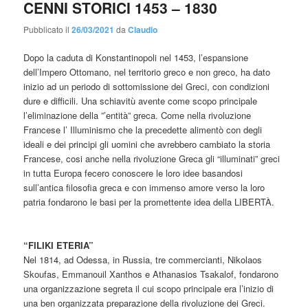
CENNI STORICI 1453 – 1830
Pubblicato il
26/03/2021
da
Claudio
Dopo la caduta di Konstantinopoli nel 1453, l’espansione
dell’Impero Ottomano, nel territorio greco e non greco, ha dato
inizio ad un periodo di sottomissione dei Greci, con condizioni
dure e difficili. Una schiavitù avente come scopo principale
l’eliminazione della ”’entità” greca. Come nella rivoluzione
Francese l’ Illuminismo che la precedette alimentò con degli
ideali e dei principi gli uomini che avrebbero cambiato la storia
Francese, cosi anche nella rivoluzione Greca gli “illuminati” greci
in tutta Europa fecero conoscere le loro idee basandosi
sull’antica filosofia greca e con immenso amore verso la loro
patria fondarono le basi per la promettente idea della LIBERTÀ.
“FILIKI ETERIA”
Nel 1814, ad Odessa, in Russia, tre commercianti, Nikolaos
Skoufas, Emmanouil Xanthos e Athanasios Tsakalof, fondarono
una organizzazione segreta il cui scopo principale era l’inizio di
una ben organizzata preparazione della rivoluzione dei Greci.