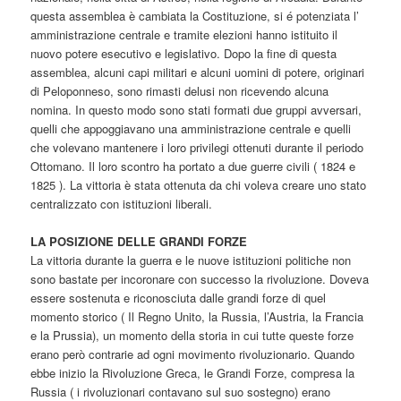
questa assemblea è cambiata la Costituzione, si é potenziata l’
amministrazione centrale e tramite elezioni hanno istituito il
nuovo potere esecutivo e legislativo. Dopo la fine di questa
assemblea, alcuni capi militari e alcuni uomini di potere, originari
di Peloponneso, sono rimasti delusi non ricevendo alcuna
nomina. In questo modo sono stati formati due gruppi avversari,
quelli che appoggiavano una amministrazione centrale e quelli
che volevano mantenere i loro privilegi ottenuti durante il periodo
Ottomano. Il loro scontro ha portato a due guerre civili ( 1824 e
1825 ). La vittoria è stata ottenuta da chi voleva creare uno stato
centralizzato con istituzioni liberali.
LA POSIZIONE DELLE GRANDI FORZE
La vittoria durante la guerra e le nuove istituzioni politiche non
sono bastate per incoronare con successo la rivoluzione. Doveva
essere sostenuta e riconosciuta dalle grandi forze di quel
momento storico ( Il Regno Unito, la Russia, l’Austria, la Francia
e la Prussia), un momento della storia in cui tutte queste forze
erano però contrarie ad ogni movimento rivoluzionario. Quando
ebbe inizio la Rivoluzione Greca, le Grandi Forze, compresa la
Russia ( i rivoluzionari contavano sul suo sostegno) erano