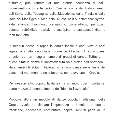
culturale, può vantarsi di una grande ricchezza di balli,
provenienti da tutte le regioni Greche, come dal Peloponneso,
dall’Epiro, dalla Tessaglia, dalla Macedonia, dalla Tracia e dalle
isole del Mar Egeo e Mar Ionio. Questi balli si chiamano: syrtòs,
kalamatianòs, tsàmikos, karagoùna, zonaràdikos, pentozàli,
soùsta, zeibèkikos, syrtàki, chassàpiko, chassapossèrviko, e
tanti tanti altri.
In nessun paese europeo la danza locale è così viva e così
legata alla vita quotidiana, come in Grecia. Ci sono paesi
stranieri con un maggior numero di gruppi di danza. Tuttavia, in
questi Stati la danza è sopravvissuta solo grazie agli spettacoli.
Raramente gli abitanti balleranno le loro danze nelle feste dei
paesi, nei matrimoni, o nelle taverne, come avviene in Grecia.
Per nessun altro popolo la danza ha un ruolo così importante,
come mezzo di “mantenimento dell’Identità Nazionale”!
Proporre allora un modulo di danze popolari-tradizionali della
Grecia, vuole sottolineare l’importanza e il valore di questa
tradizione, conoscere, confrontare, capire, sentirsi parte di un