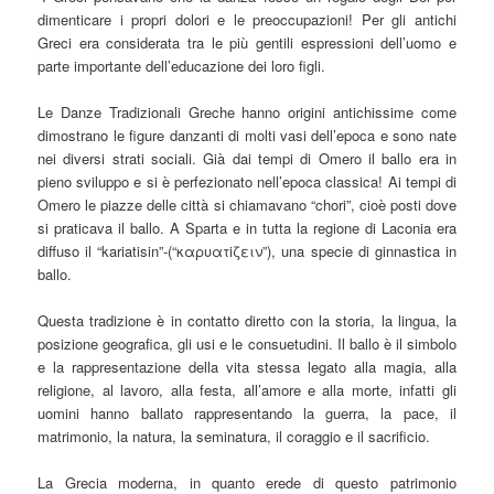
dimenticare i propri dolori e le preoccupazioni! Per gli antichi
Greci era considerata tra le più gentili espressioni dell’uomo e
parte importante dell’educazione dei loro figli.
Le Danze Tradizionali Greche hanno origini antichissime come
dimostrano le figure danzanti di molti vasi dell’epoca e sono nate
nei diversi strati sociali. Già dai tempi di Omero il ballo era in
pieno sviluppo e si è perfezionato nell’epoca classica! Ai tempi di
Omero le piazze delle città si chiamavano “chori”, cioè posti dove
si praticava il ballo. A Sparta e in tutta la regione di Laconia era
diffuso il “kariatisin”-(“καρυατiζειν”), una specie di ginnastica in
ballo.
Questa tradizione è in contatto diretto con la storia, la lingua, la
posizione geografica, gli usi e le consuetudini. Il ballo è il simbolo
e la rappresentazione della vita stessa legato alla magia, alla
religione, al lavoro, alla festa, all’amore e alla morte, infatti gli
uomini hanno ballato rappresentando la guerra, la pace, il
matrimonio, la natura, la seminatura, il coraggio e il sacrificio.
La Grecia moderna, in quanto erede di questo patrimonio