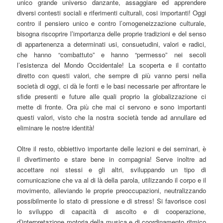
unico grande universo danzante, assaggiare ed apprendere
diversi contesti sociali e riferimenti culturali, cosi importanti! Oggi
contro il pensiero unico e contro l’omogeneizzazione culturale,
bisogna riscoprire l’importanza delle proprie tradizioni e del senso
di appartenenza a determinati usi, consuetudini, valori e radici,
che hanno “combattuto” e hanno “permesso” nei secoli
l’esistenza del Mondo Occidentale! La scoperta e il contatto
diretto con questi valori, che sempre di più vanno persi nella
società di oggi, ci dà le fonti e le basi necessarie per affrontare le
sfide presenti e future alle quali proprio la globalizzazione ci
mette di fronte. Ora più che mai ci servono e sono importanti
questi valori, visto che la nostra società tende ad annullare ed
eliminare le nostre identità!
Oltre il resto, obbiettivo importante delle lezioni e dei seminari, è
il divertimento e stare bene in compagnia! Serve inoltre ad
accettare noi stessi e gli altri, sviluppando un tipo di
comunicazione che va al di là della parola, utilizzando il corpo e il
movimento, alleviando le proprie preoccupazioni, neutralizzando
possibilmente lo stato di pressione e di stress! Si favorisce cosi
lo sviluppo di capacità di ascolto e di cooperazione,
d’interpretazione motoria della musica e di coordinamento ritmico