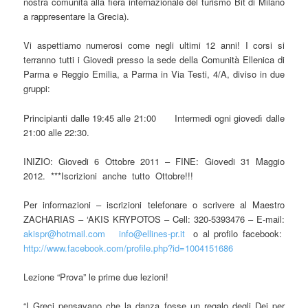
nostra comunità alla fiera internazionale del turismo Bit di Milano
a rappresentare la Grecia).
Vi aspettiamo numerosi come negli ultimi 12 anni! I corsi si
terranno tutti i Giovedi presso la sede della Comunità Ellenica di
Parma e Reggio Emilia, a Parma in Via Testi, 4/A, diviso in due
gruppi:
Principianti dalle 19:45 alle 21:00 Intermedi ogni giovedì dalle
21:00 alle 22:30.
INIZIO: Giovedi 6 Ottobre 2011 – FINE: Giovedi 31 Maggio
2012. ***Iscrizioni anche tutto Ottobre!!!
Per informazioni – iscrizioni telefonare o scrivere al Maestro
ZACHARIAS – ‘AKIS KRYPOTOS – Cell: 320-5393476 – E-mail:
akispr@hotmail.com
info@ellines-pr.it
o al profilo facebook:
http://www.facebook.com/profile.php?id=1004151686
Lezione “Prova” le prime due lezioni!
“I Greci pensavano che la danza fosse un regalo degli Dei per