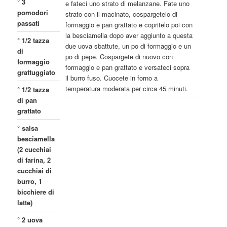
° 3
e fateci uno strato di melanzane. Fate uno
pomodori
strato con il macinato, cospargetelo di
passati
formaggio e pan grattato e copritelo poi con
la besciamella dopo aver aggiunto a questa
° 1/2 tazza
due uova sbattute, un po di formaggio e un
di
po di pepe. Cospargete di nuovo con
formaggio
formaggio e pan grattato e versateci sopra
grattuggiato
il burro fuso. Cuocete in forno a
temperatura moderata per circa 45 minuti.
° 1/2 tazza
di pan
grattato
° salsa
besciamella
(2 cucchiai
di farina, 2
cucchiai di
burro, 1
bicchiere di
latte)
° 2 uova