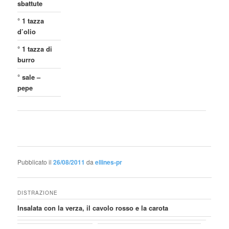
sbattute
° 1 tazza
d’olio
° 1 tazza di
burro
° sale –
pepe
Pubblicato il
26/08/2011
da
ellines-pr
DISTRAZIONE
Insalata con la verza, il cavolo rosso e la carota