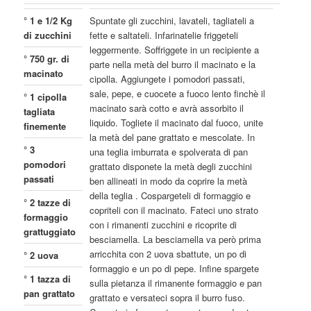
° 1 e 1/2 Kg
Spuntate gli zucchini, lavateli, tagliateli a
di zucchini
fette e saltateli. Infarinatelie friggeteli
leggermente. Soffriggete in un recipiente a
° 750 gr. di
parte nella metà del burro il macinato e la
macinato
cipolla. Aggiungete i pomodori passati,
sale, pepe, e cuocete a fuoco lento finchè il
° 1 cipolla
macinato sarà cotto e avrà assorbito il
tagliata
liquido. Togliete il macinato dal fuoco, unite
finemente
la metà del pane grattato e mescolate. In
° 3
una teglia imburrata e spolverata di pan
pomodori
grattato disponete la metà degli zucchini
passati
ben allineati in modo da coprire la metà
della teglia . Cospargeteli di formaggio e
° 2 tazze di
copriteli con il macinato. Fateci uno strato
formaggio
con i rimanenti zucchini e ricoprite di
grattuggiato
besciamella. La besciamella va però prima
arricchita con 2 uova sbattute, un po di
° 2 uova
formaggio e un po di pepe. Infine spargete
° 1 tazza di
sulla pietanza il rimanente formaggio e pan
pan grattato
grattato e versateci sopra il burro fuso.