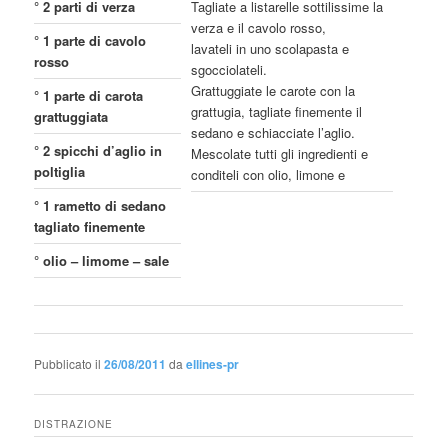
° 2 parti di verza
Tagliate a listarelle sottilissime la
verza e il cavolo rosso,
° 1 parte di cavolo
lavateli in uno scolapasta e
rosso
sgocciolateli.
Grattuggiate le carote con la
° 1 parte di carota
grattugia, tagliate finemente il
grattuggiata
sedano e schiacciate l’aglio.
° 2 spicchi d’aglio in
Mescolate tutti gli ingredienti e
poltiglia
conditeli con olio, limone e
° 1 rametto di sedano
tagliato finemente
° olio – limome – sale
Pubblicato il
26/08/2011
da
ellines-pr
DISTRAZIONE