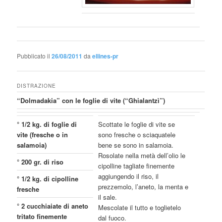
Pubblicato il
26/08/2011
da
ellines-pr
DISTRAZIONE
“Dolmadakia” con le foglie di vite (“Ghialantzì”)
° 1/2 kg. di foglie di
Scottate le foglie di vite se
vite (fresche o in
sono fresche o sciaquatele
salamoia)
bene se sono in salamoia.
Rosolate nella metà dell’olio le
° 200 gr. di riso
cipolline tagliate finemente
aggiungendo il riso, il
° 1/2 kg. di cipolline
prezzemolo, l’aneto, la menta e
fresche
il sale.
° 2 cucchiaiate di aneto
Mescolate il tutto e toglietelo
tritato finemente
dal fuoco.