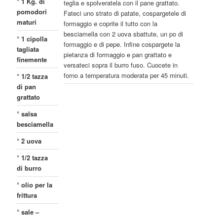
° 1 Kg. di
teglia e spolveratela con il pane grattato.
pomodori
Fateci uno strato di patate, cospargetele di
maturi
formaggio e coprite il tutto con la
besciamella con 2 uova sbattute, un po di
° 1 cipolla
formaggio e di pepe. Infine cospargete la
tagliata
pietanza di formaggio e pan grattato e
finemente
versateci sopra il burro fuso. Cuocete in
forno a temperatura moderata per 45 minuti.
° 1/2 tazza
di pan
grattato
° salsa
besciamella
° 2 uova
° 1/2 tazza
di burro
° olio per la
frittura
° sale –