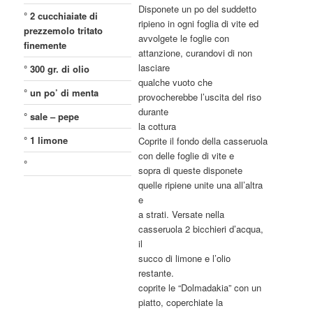
Disponete un po del suddetto
° 2 cucchiaiate di
ripieno in ogni foglia di vite ed
prezzemolo tritato
avvolgete le foglie con
finemente
attanzione, curandovi di non
lasciare
° 300 gr. di olio
qualche vuoto che
° un po’ di menta
provocherebbe l’uscita del riso
durante
° sale – pepe
la cottura
° 1 limone
Coprite il fondo della casseruola
con delle foglie di vite e
°
sopra di queste disponete
quelle ripiene unite una all’altra
e
a strati. Versate nella
casseruola 2 bicchieri d’acqua,
il
succo di limone e l’olio
restante.
coprite le “Dolmadakia” con un
piatto, coperchiate la