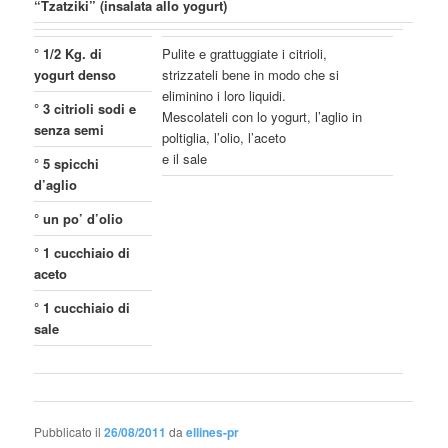
“Tzatziki” (insalata allo yogurt)
° 1/2 Kg. di
Pulite e grattuggiate i citrioli,
yogurt denso
strizzateli bene in modo che si
eliminino i loro liquidi.
° 3 citrioli sodi e
Mescolateli con lo yogurt, l’aglio in
senza semi
poltiglia, l’olio, l’aceto
e il sale
° 5 spicchi
d’aglio
° un po’ d’olio
° 1 cucchiaio di
aceto
° 1 cucchiaio di
sale
Pubblicato il
26/08/2011
da
ellines-pr