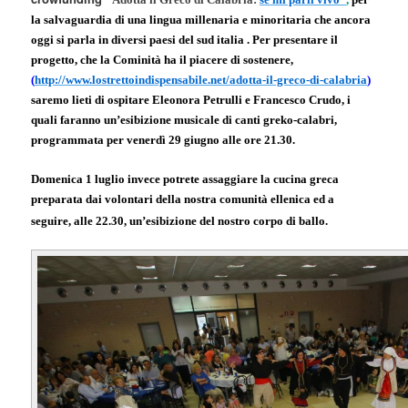
la salvaguardia di una lingua millenaria e minoritaria che ancora
oggi si parla in diversi paesi del sud italia . Per presentare il
progetto, che la Cominità ha il piacere di sostenere,
(
http://www.lostrettoindispensabile.net/adotta-il-greco-di-calabria
)
saremo lieti di ospitare Eleonora Petrulli e Francesco Crudo, i
quali faranno un’esibizione musicale di canti greko-calabri,
programmata per venerdì 29 giugno alle ore 21.30.
Domenica 1 luglio invece potrete assaggiare la cucina greca
preparata dai volontari della nostra comunità ellenica ed a
seguire, alle 22.30, un’esibizione del nostro corpo di ballo.