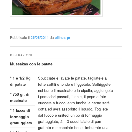
Pubblicato il
26/08/2011
da
ellines-pr
DISTRAZIONE
Mussakas con le patate
° 1 e 1/2 Kg
Sbucciate e lavate le patate, tagliatele a
di patate
fette sottili e tonde e friggetele. Soffriggete
nel burro il macinato e la cipolla, aggiungete
° 750 gr. di
i pomodori passati, il sale, il pepe e fate
macinato
cuocere a fuoco lento finchè la carne sarà
cotta ed avrà assorbito il liquido. Togliete
° 1 tazza di
dal fuoco e uniteci un po di formaggio
formaggio
grattuggiato, 2 – 3 cucchiaiate di pan
grattuggiato
grattato e mescolate bene. Imburrate una