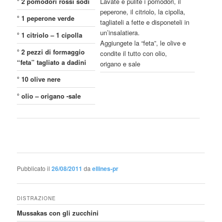
° 2 pomodori rossi sodi
Lavate e pulite i pomodori, il
peperone, il citriolo, la cipolla,
° 1 peperone verde
tagliateli a fette e disponeteli in
un’insalatiera.
° 1 citriolo – 1 cipolla
Aggiungete la “feta”, le olive e
° 2 pezzi di formaggio
condite il tutto con olio,
“feta” tagliato a dadini
origano e sale
° 10 olive nere
° olio – origano -sale
Pubblicato il
26/08/2011
da
ellines-pr
DISTRAZIONE
Mussakas con gli zucchini