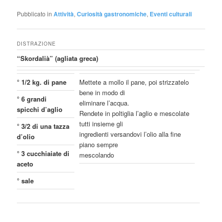
Pubblicato in
Attività
,
Curiosità gastronomiche
,
Eventi culturali
DISTRAZIONE
“Skordalià” (agliata greca)
° 1/2 kg. di pane
Mettete a mollo il pane, poi strizzatelo
bene in modo di
° 6 grandi
eliminare l’acqua.
spicchi d’aglio
Rendete in poltiglia l’aglio e mescolate
tutti insieme gli
° 3/2 di una tazza
ingredienti versandovi l’olio alla fine
d’olio
piano sempre
° 3 cucchiaiate di
mescolando
aceto
° sale