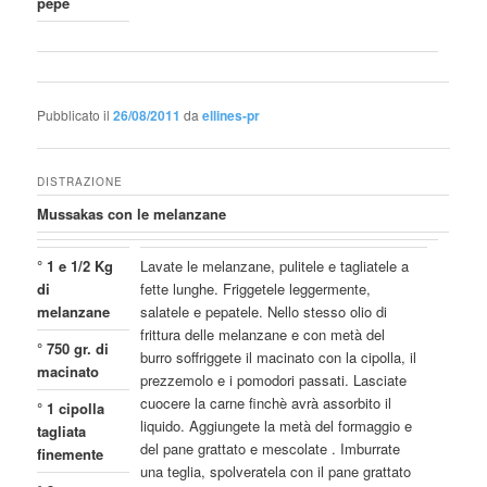
pepe
Pubblicato il
26/08/2011
da
ellines-pr
DISTRAZIONE
Mussakas con le melanzane
° 1 e 1/2 Kg
Lavate le melanzane, pulitele e tagliatele a
di
fette lunghe. Friggetele leggermente,
melanzane
salatele e pepatele. Nello stesso olio di
frittura delle melanzane e con metà del
° 750 gr. di
burro soffriggete il macinato con la cipolla, il
macinato
prezzemolo e i pomodori passati. Lasciate
cuocere la carne finchè avrà assorbito il
° 1 cipolla
liquido. Aggiungete la metà del formaggio e
tagliata
del pane grattato e mescolate . Imburrate
finemente
una teglia, spolveratela con il pane grattato