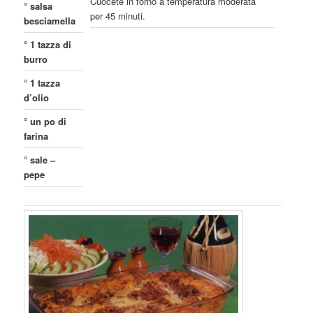
Cuocete in forno a temperatura moderata
° salsa
per 45 minuti.
besciamella
° 1 tazza di
burro
° 1 tazza
d’olio
° un po di
farina
° sale –
pepe