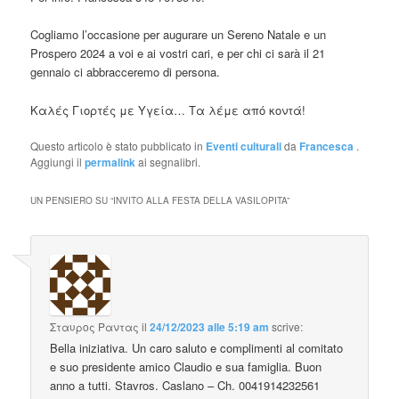
Cogliamo l’occasione per augurare un Sereno Natale e un
Prospero 2024 a voi e ai vostri cari, e per chi ci sarà il 21
gennaio ci abbracceremo di persona.
Καλές Γιορτές με Υγεία… Τα λέμε από κοντά!
Questo articolo è stato pubblicato in
Eventi culturali
da
Francesca
.
Aggiungi il
permalink
ai segnalibri.
UN PENSIERO SU “
INVITO ALLA FESTA DELLA VASILOPITA
”
Σταυρος Ραντας
il
24/12/2023 alle 5:19 am
scrive:
Bella iniziativa. Un caro saluto e complimenti al comitato
e suo presidente amico Claudio e sua famiglia. Buon
anno a tutti. Stavros. Caslano – Ch. 0041914232561