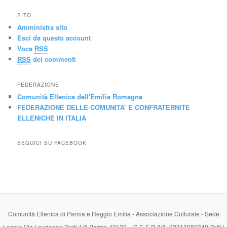
SITO
Amministra sito
Esci da questo account
Voce
RSS
RSS
dei commenti
FEDERAZIONE
Comunità Ellenica dell'Emilia Romagna
FEDERAZIONE DELLE COMUNITA’ E CONFRATERNITE
ELLENICHE IN ITALIA
SEGUICI SU FACEBOOK
Comunità Ellenica di Parma e Reggio Emilia - Associazione Culturale - Sede
Legale Via Laudedeo Testi 4/A Parma 43122 - C.F. E P. IVA: 02313080349
Tutti i