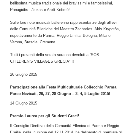
bellissima musica tradizionale dei bravissimi e famosissimi,
Panagiòtis Làlezas e Aretì Ketimè!
Sulle loro note musicali ballerenno rappresentanze degli allievi
delle Comunità Elleniche del Maestro Zacharìas ‘Akis Krypotòs,
rispettivamente da Parma, Reggio Emilia, Bologna, Milano,
Verona, Brescia, Cremona.
Tutti i proventi della serata saranno devoluti a “SOS
CHILDREN’S VILLAGES GRECIA”!!!
26 Giugno 2015
Partecipazione alla Festa Multiculturale Collecchio Parma,
Parco Nevicati, 26, 27, 28 Giugno – 3, 4, 5 Luglio 2015!
14 Giugno 2015
Premio Laurea per gli Studenti Greci!
Il Consiglio Direttivo della Comunità Ellenica di Parma e Reggio
Emilia, nella riunione del 12.11.2014, ha deliberato di premiare gli