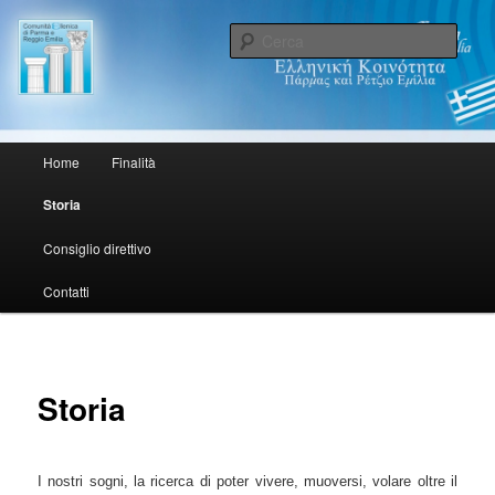
Sede/Έδρα: Via Testi, 4/A 43100 Parma PR
Cerca
Comunità Ellenica di Parma e
Reggio Emilia. Ελληνική
Menu principale
Home
Finalità
Vai al contenuto principale
Vai al contenuto secondario
Κοινότητα Πάρμας και Ρέτζιο
Storia
Εμίλια.
Consiglio direttivo
Contatti
Storia
I nostri sogni, la ricerca di poter vivere, muoversi, volare oltre il