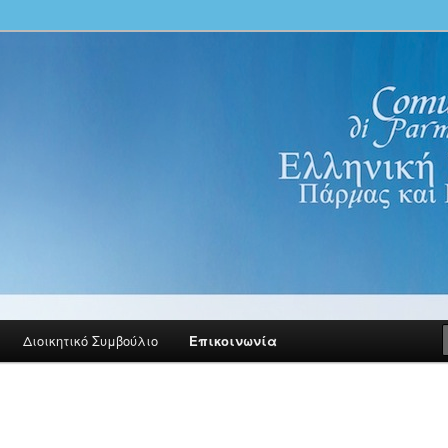
100 Parma PR
nica di Parma e Reggio Emilia.
ινότητα Πάρμας και Ρέτζιο
Διοικητικό Συμβούλιο
Επικοινωνία