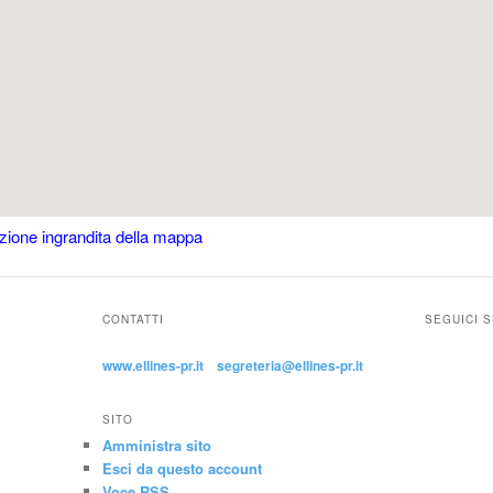
zione ingrandita della mappa
CONTATTI
SEGUICI 
www.ellines-pr.it
segreteria@ellines-pr.it
SITO
Amministra sito
Esci da questo account
Voce
RSS