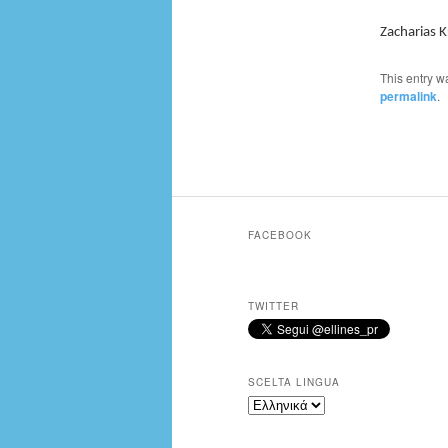
Zacharias K
This entry w
permalink
.
FACEBOOK
TWITTER
SCELTA LINGUA