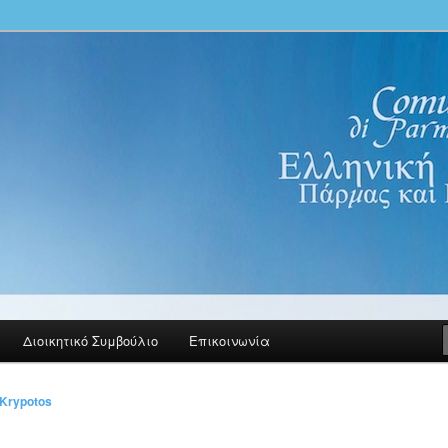
100 Parma PR
nica di Parma e Reggio Emilia.
ινότητα Πάρμας και Ρέτζιο
Διοικητικό Συμβούλιο
Επικοινωνία
 Krypotos