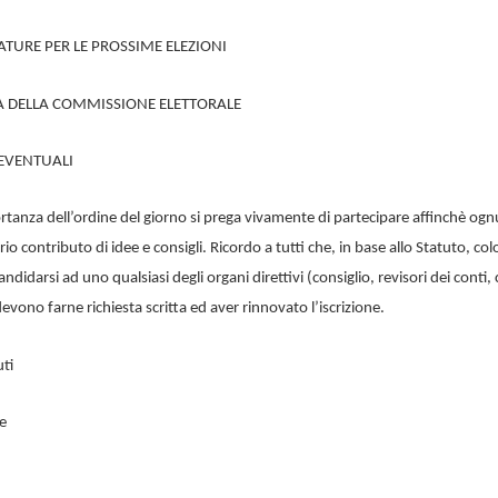
ATURE PER LE PROSSIME ELEZIONI
 DELLA COMMISSIONE ELETTORALE
 EVENTUALI
rtanza dell’ordine del giorno si prega vivamente di partecipare affinchè og
rio contributo di idee e consigli. Ricordo a tutti che, in base allo Statuto, co
ndidarsi ad uno qualsiasi degli organi direttivi (consiglio, revisori dei conti, 
devono farne richiesta scritta ed aver rinnovato l’iscrizione.
uti
te