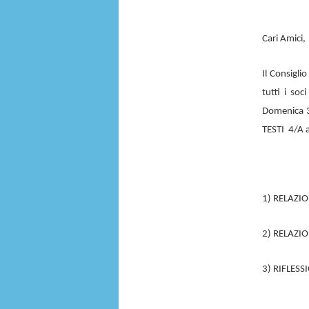
Cari Amici,
Il Consigli
tutti i so
Domenica 3
TESTI 4/A a
1) RELAZIO
2) RELAZIO
3) RIFLES