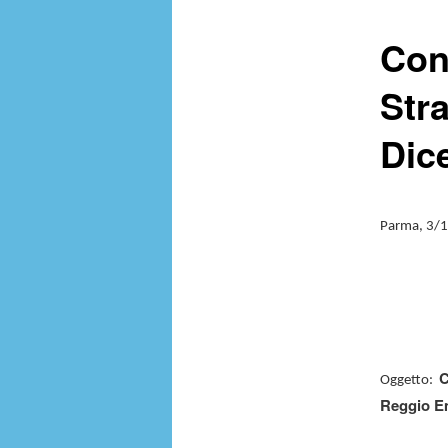
Con
Str
Dic
Parma, 3/
C
Oggetto:
Reggio Emi