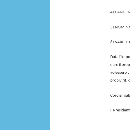
4) CANDID
5) NOMINA
6) VARIE E
Data l’impo
dare il prop
volessero ca
probiviri), 
Cordiali sal
Il Presiden