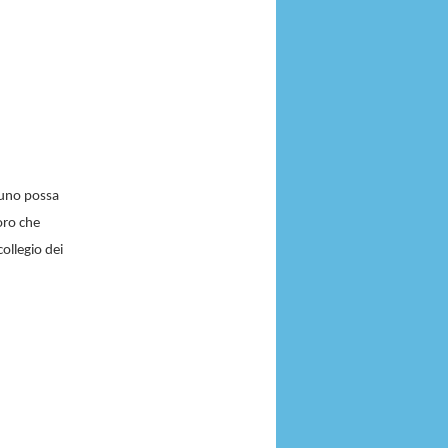
nuno possa
loro che
collegio dei