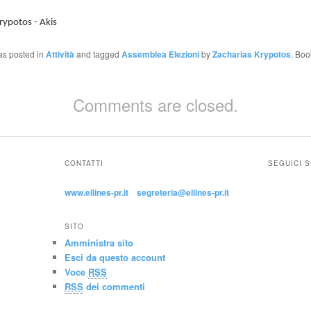
rypotos - Akis
as posted in
Attività
and tagged
Assemblea Elezioni
by
Zacharias Krypotos
. Boo
Comments are closed.
CONTATTI
SEGUICI 
www.ellines-pr.it
segreteria@ellines-pr.it
SITO
Amministra sito
Esci da questo account
Voce
RSS
RSS
dei commenti