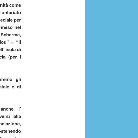
munità come
lontariato
eciale per
nneso nel
 Scherma,
ou” = “Il
l’ isola di
ia (per i
eremo gli
tale e di
anche l’
versi alla
azione,
stenendo