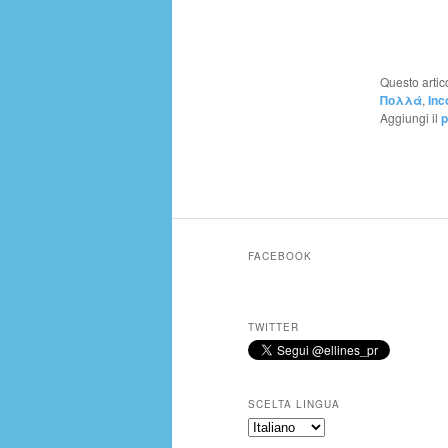
Questo artic
Πολλά
,
Inc
Aggiungi il
p
FACEBOOK
TWITTER
SCELTA LINGUA