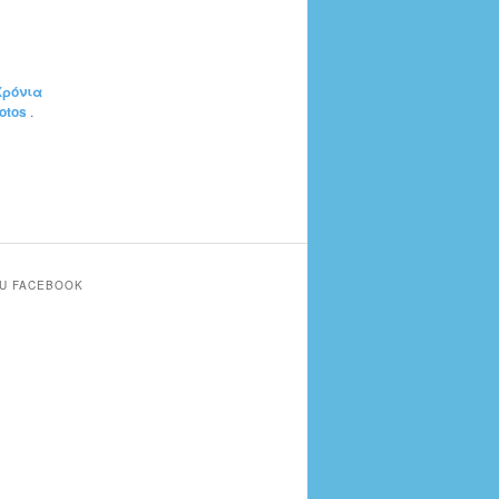
 Χρόνια
potos
.
SU FACEBOOK