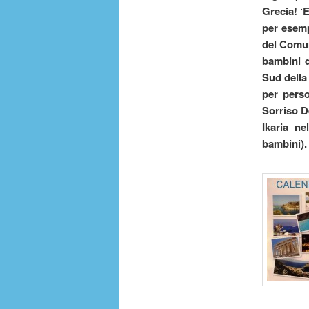
Grecia! ‘E
per esemp
del Comun
bambini 
Sud della
per perso
Sorriso 
Ikaria n
bambini)