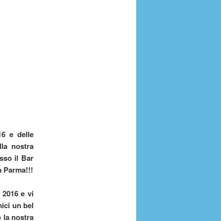
16 e delle
lla nostra
sso il Bar
a Parma!!!
 2016 e vi
mici un bel
o la nostra