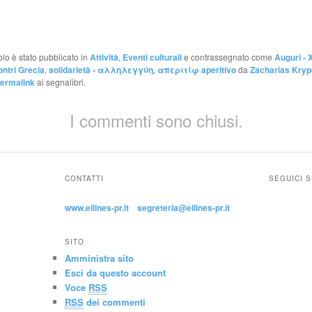
olo è stato pubblicato in
Attività
,
Eventi culturali
e contrassegnato come
Auguri -
ontri Grecia
,
solidarietà - αλληλεγγύη
,
απεριτίφ aperitivo
da
Zacharias Kry
ermalink
ai segnalibri.
I commenti sono chiusi.
CONTATTI
SEGUICI 
www.ellines-pr.it
segreteria@ellines-pr.it
SITO
Amministra sito
Esci da questo account
Voce
RSS
RSS
dei commenti