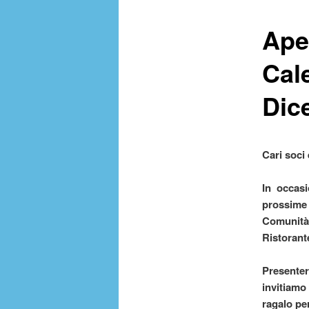
Ape
Cal
Dic
Cari soci 
In occasi
prossime 
Comunità,
Ristorante
Presenter
invitiamo 
ragalo per