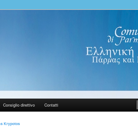
100 Parma PR
nica di Parma e Reggio Emilia.
ινότητα Πάρμας και Ρέτζιο
Consiglio direttivo
Contatti
as Krypotos