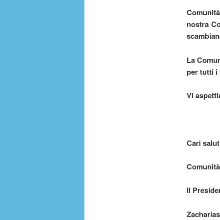
Comunità!
nostra Co
scambiand
La Comuni
per tutti 
Vi aspett
Cari saluti
Comunità 
Il Preside
Zacharias