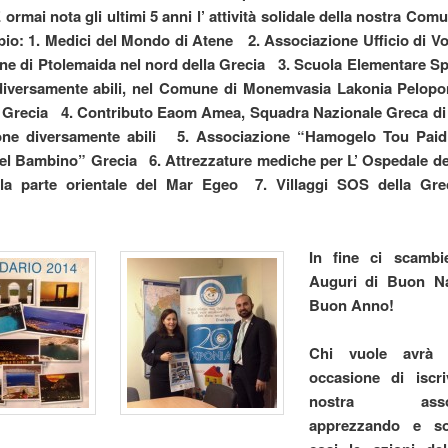
 ormai nota gli ultimi 5 anni l’ attività solidale della nostra Co
io: 1. Medici del Mondo di Atene
2. Associazione Ufficio di Vo
e di Ptolemaida nel nord della Grecia
3. Scuola Elementare Sp
diversamente abili, nel Comune di Monemvasia Lakonia Pelopo
 Grecia
4. Contributo Eaom Amea, Squadra Nazionale Greca di
ne diversamente abili
5. Associazione “Hamogelo Tou Paidi
Del Bambino” Grecia
6. Attrezzature mediche per L’ Ospedale del
ella parte orientale del Mar Egeo 7. Villaggi SOS della Grec
.
In fine ci scambi
Auguri di Buon Na
Buon Anno!
Chi vuole avrà 
occasione di iscri
nostra associ
apprezzando e so