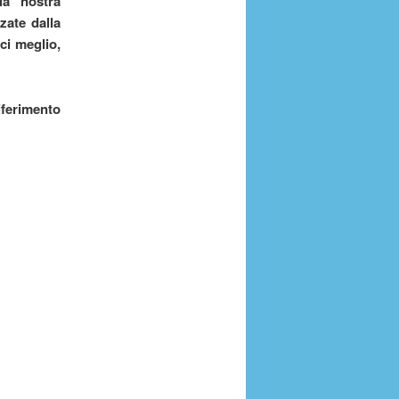
la nostra
zate dalla
ci meglio,
iferimento