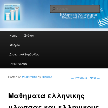
Sede/Έδρα: Via Testi, 4/A 43100 Parma PR
Sear
Comunità Ellenica di Parma e
Reggio Emilia. Ελληνική
Main menu
Home
Στόχοι
Skip to primary content
Skip to secondary content
Κοινότητα Πάρμας και Ρέτζιο
Ιστορία
Εμίλια.
Διοικητικό Συμβούλιο
Επικοινωνία
Posted on
26/09/2018
by
Claudio
Post navigation
←
Previous
Next
→
Μαθηματα ελληνικης
γλωσσας και ελληνικους