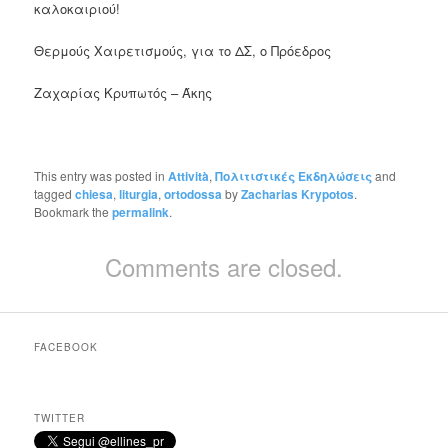
καλοκαιριού!
Θερμούς Χαιρετισμούς, για το ΔΣ, ο Πρόεδρος
Ζαχαρίας Κρυπωτός – Άκης
This entry was posted in
Attività
,
Πολιτιστικές Εκδηλώσεις
and
tagged
chiesa
,
liturgia
,
ortodossa
by
Zacharias Krypotos
.
Bookmark the
permalink
.
Comments are closed.
FACEBOOK
TWITTER