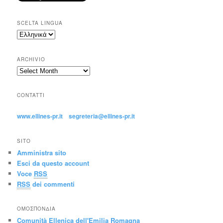
SCELTA LINGUA
ARCHIVIO
CONTATTI
www.ellines-pr.it
segreteria@ellines-pr.it
SITO
Amministra sito
Esci da questo account
Voce
RSS
RSS
dei commenti
ΟΜΟΣΠΟΝΔΊΑ
Comunità Ellenica dell'Emilia Romagna