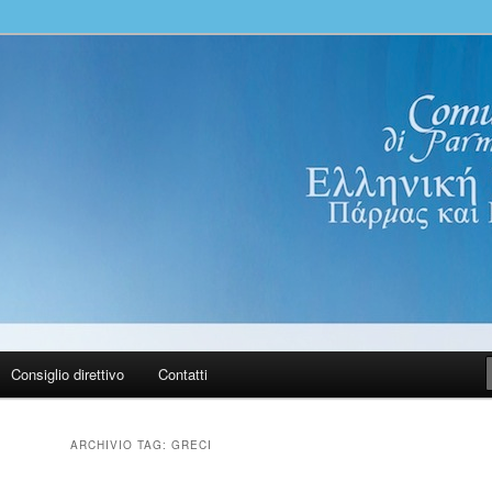
100 Parma PR
nica di Parma e Reggio Emilia.
ινότητα Πάρμας και Ρέτζιο
Consiglio direttivo
Contatti
ARCHIVIO TAG:
GRECI