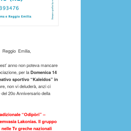
 Reggio Emilia,
uest’ anno non poteva mancare
ciazione, per la
Domenica 14
reativo sportivo “Kaleidos” in
e, non vi deluderà, anzi ci
e del 20o Anniversario della
radizionale “Odipòri” –
mvasia Lakonias. Il gruppo
 nelle Tv greche nazionali