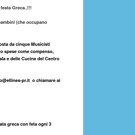
festa Greca..!!!
e bambini (che occupano
osta da cinque Musicisti
 loro spese come compenso,
a Sala e delle Cucine del Centro
fo@ellines-pr.it o chiamare ai
alata greca con feta ogni 3