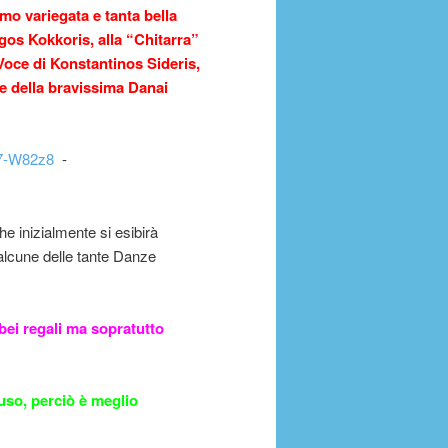
emo variegata e tanta bella
os Kokkoris, alla “Chitarra”
Voce di Konstantinos Sideris,
e della bravissima Danai
7-W82z8
-
che inizialmente si esibirà
alcune delle tante Danze
 bei regali ma sopratutto
iuso, perciò è meglio