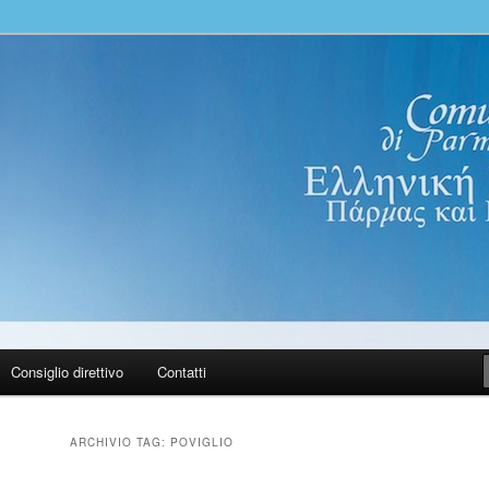
100 Parma PR
nica di Parma e Reggio Emilia.
ινότητα Πάρμας και Ρέτζιο
Consiglio direttivo
Contatti
ARCHIVIO TAG:
POVIGLIO