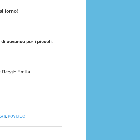
al forno!
di bevande per i piccoli.
e Reggio Emilia,
ορτή
,
POVIGLIO