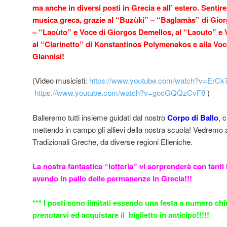
ma anche in diversi posti in Grecia e all’ estero. Sentir
musica greca, grazie al “Buzùki” – “Baglamàs” di Giorg
– “Laoùto” e Voce di Giorgos Demellos, al “Laouto” e 
al “Clarinetto” di Konstantinos Polymenakos e alla Voc
Giannisi!
(Video musicisti:
https://www.youtube.com/watch?
v=ErCk
https://www.youtube.com/
watch?v=gocGQQzCvF8
)
Balleremo tutti insieme guidati dal nostro
Corpo di Ballo
, 
mettendo in campo gli allievi della nostra scuola! Vedremo 
Tradizionali Greche, da diverse regioni Elleniche.
La nostra fantastica “lotteria” vi sorprenderà con tanti
avendo in palio delle permanenze in Grecia!!!
*** I posti sono limitati essendo una festa a numero ch
prenotarvi ed acquistare il biglietto in anticipo!!!!!