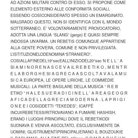
AD AZIONI MILITARI CONTRO DI ESSO. SI PROPONE COME
ELEMENTO ESTERNO ALLE CONFORMITÀ SOCIALI,
ESSENDO COSÌCONSIDERATO SPESSO UN EMARGINATO.
MALGRADO QUESTO, NON SI IDENTIFICA CON IL MONDO
SOTTERRANEO. E’ VOLONTARIAMENTE PROVOCATORIO,
ADOTTA UNA LINGUA “SLANG” (gergo) E QUASI SEMPRE
INDOSSA UN’ARMA. UN REBETIS COMUNQUE APPARTIENE
ALLA GENTE POVERA, COMUNE E NON PRIVILEGIATA.
L’ISTITUZIONELODENOMINA“STRANIERO”.
COSIALLAFINEDEL19°secEALL’INIZIODEL20°sec N E L L ’ A
SI A M I N O R E N A S C E V A IL R E B E TI K O , M E N T R
E L A B O R G H E SI A G R E C A A S C O L T A V A L A M U
SI C A EUROPEA, LE OPERE LIRICHE, LE COMMEDIE
MUSICALI. LA PARTE BASILARE DELLA MUSICA “ R E B
ETIKO ” H A L E S U E R A D I C I N E L L ’ A R E A G E O G R
A F I C A D E L L A G R E C I A M O D E R N A . L A P R I G I
O N E E I COSIDDETTI “TEKEDES”, ICAFFÉ
INCUIIREBETESSIRITROVAVANO A FUMARE HASHISH,
ERANO I LUOGHI PRINCIPALI DOVE IL REBETIKODI
SUONAVA E VENIVA ASCOLTATO, ESCLUSIVAMENTE DA
UOMINI; GLISTRUMENTIPRINCIPALIERANO IL BOUZOUKIE