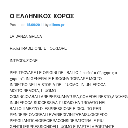
Ο ΕΛΛΗΝΙΚΟΣ ΧΟΡΟΣ
Posted on
15/09/2011
by
ellines-pr
LA DANZA GRECA
RadiciTRADIZIONE E FOLKLORE
INTRODUZIONE
PER TROVARE LE ORIGINI DEL BALLO “choròs” o (”òρχησις ο
χορεiα”) IN GENERALE BISOGNA TORNARE MOLTO
INDIETRO NELLA STORIA DELL’ UOMO. IN UN’ EPOCA
MOLTO REMOTA, L’ UOMO
COMINCIO’ABALLAREPERSUANATURA,COMEDELRESTO,ANCHEGL
INUN’EPOCA SUCCESSIVA L’ UOMO HA TROVATO NEL
BALLO ILMEZZO D’ ESPRESSIONE E DICULTO PER
RENDERE ONOREALLEVARIEDIVINITA’EAISUOICREDO.
PERGLIANTICHIGRECIERACONSIDERATOTRALE PIU
GENTILIESPRESSIONIDELL’ UOMO E PARTE IMPORTANTE