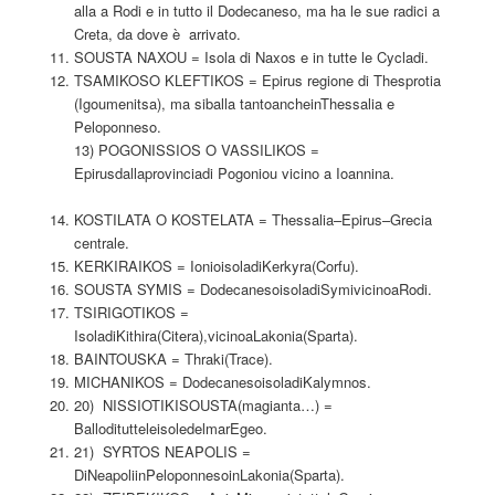
alla a Rodi e in tutto il Dodecaneso, ma ha le sue radici a
Creta, da dove è arrivato.
SOUSTA NAXOU = Isola di Naxos e in tutte le Cycladi.
TSAMIKOSO KLEFTIKOS = Epirus regione di Thesprotia
(Igoumenitsa), ma siballa tantoancheinThessalia e
Peloponneso.
13) POGONISSIOS O VASSILIKOS =
Epirusdallaprovinciadi Pogoniou vicino a Ioannina.
KOSTILATA O KOSTELATA = Thessalia–Epirus–Grecia
centrale.
KERKIRAIKOS = IonioisoladiKerkyra(Corfu).
SOUSTA SYMIS = DodecanesoisoladiSymivicinoaRodi.
TSIRIGOTIKOS =
IsoladiKithira(Citera),vicinoaLakonia(Sparta).
BAINTOUSKA = Thraki(Trace).
MICHANIKOS = DodecanesoisoladiKalymnos.
20) NISSIOTIKISOUSTA(magianta…) =
BalloditutteleisoledelmarEgeo.
21) SYRTOS NEAPOLIS =
DiNeapoliinPeloponnesoinLakonia(Sparta).