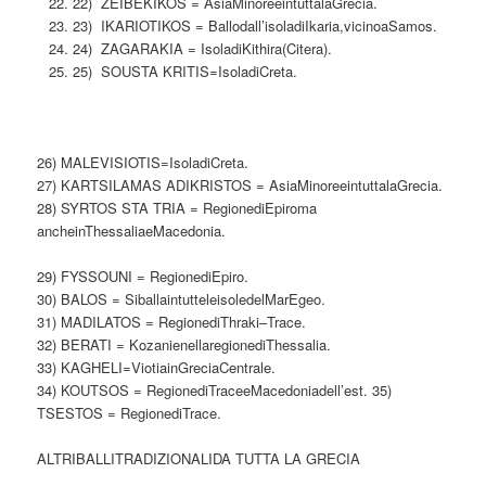
22) ZEIBEKIKOS = AsiaMinoreeintuttalaGrecia.
23) IKARIOTIKOS = Ballodall’isoladiIkaria,vicinoaSamos.
24) ZAGARAKIA = IsoladiKithira(Citera).
25) SOUSTA KRITIS=IsoladiCreta.
26) MALEVISIOTIS=IsoladiCreta.
27) KARTSILAMAS ADIKRISTOS = AsiaMinoreeintuttalaGrecia.
28) SYRTOS STA TRIA = RegionediEpiroma
ancheinThessaliaeMacedonia.
29) FYSSOUNI = RegionediEpiro.
30) BALOS = SiballaintutteleisoledelMarEgeo.
31) MADILATOS = RegionediThraki–Trace.
32) BERATI = KozanienellaregionediThessalia.
33) KAGHELI=ViotiainGreciaCentrale.
34) KOUTSOS = RegionediTraceeMacedoniadell’est. 35)
TSESTOS = RegionediTrace.
ALTRIBALLITRADIZIONALIDA TUTTA LA GRECIA