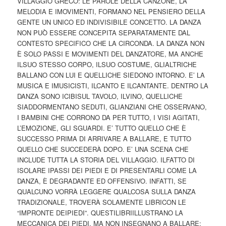
VILLAGGIO GRECO: LE PAROLE DELLA CANZONE, LA
MELODIA E IMOVIMENTI, FORMANO NEL PENSIERO DELLA
GENTE UN UNICO ED INDIVISIBILE CONCETTO. LA DANZA
NON PUÒ ESSERE CONCEPITA SEPARATAMENTE DAL
CONTESTO SPECIFICO CHE LA CIRCONDA. LA DANZA NON
È SOLO PASSI E MOVIMENTI DEL DANZATORE, MA ANCHE
ILSUO STESSO CORPO, ILSUO COSTUME, GLIALTRICHE
BALLANO CON LUI E QUELLICHE SIEDONO INTORNO. E’ LA
MUSICA E IMUSICISTI, ILCANTO E ILCANTANTE. DENTRO LA
DANZA SONO ICIBISUL TAVOLO, ILVINO, QUELLICHE
SIADDORMENTANO SEDUTI, GLIANZIANI CHE OSSERVANO,
I BAMBINI CHE CORRONO DA PER TUTTO, I VISI AGITATI,
L’EMOZIONE, GLI SGUARDI. E’ TUTTO QUELLO CHE È
SUCCESSO PRIMA DI ARRIVARE A BALLARE, E TUTTO
QUELLO CHE SUCCEDERÀ DOPO. E’ UNA SCENA CHE
INCLUDE TUTTA LA STORIA DEL VILLAGGIO. ILFATTO DI
ISOLARE IPASSI DEI PIEDI E DI PRESENTARLI COME LA
DANZA, È DEGRADANTE ED OFFENSIVO. INFATTI, SE
QUALCUNO VORRÀ LEGGERE QUALCOSA SULLA DANZA
TRADIZIONALE, TROVERÀ SOLAMENTE LIBRICON LE
“IMPRONTE DEIPIEDI”. QUESTILIBRIILLUSTRANO LA
MECCANICA DEI PIEDI, MA NON INSEGNANO A BALLARE;