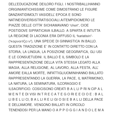
DELL’EDUCAZIONE DEILORO FIGLI. I NOSTRIBALLIHANNO
ORIGINIANTICHISSIME COME DIMOSTRANO LE FIGURE
DANZANTIDIMOLTI VASIDELL’ EPOCA E SONO
NATINEIDIVERSISTRATISOCIALI.AITEMPIDIOMERO LE
PIAZZE DELLE CITTA’ SICHIAMAVANO “chori”, CIOE
POSTIDOVE SIPRATICAVA ILBALLO. A SPARTA E INTUTTA
LA REGIONE DI LACONIA ERA DIFFUSO IL “kariatisin”-
(“καρυατiζειν”), UNA SPECIE DI GINNASTICA IN BALLO.
QUESTA TRADIZIONE E’ IN CONTATTO DIRETTO CON LA
STORIA, LA LINGUA, LA POSIZIONE GEOGRAFICA, GLI USI
E LE CONSUETUDINI. IL BALLO È IL SIMBOLO E LA
RAPPRESENTAZIONE DELLA VITA STESSA LEGATO ALLA
MAGIA, ALLA RELIGIONE, AL LAVORO, ALLA FESTA, ALL’
AMORE EALLA MORTE, INFATTIGLIUOMINIHANNO BALLATO
RAPPRESENTANDO LA GUERRA, LA PACE, IL MATRIMONIO,
LA NATURA, LA SEMINATURA, ILCORAGGIO E
ILSACRIFICIO. COSICISONO CREATI B A L LI P RI N CIP A L
M E N T E DI VISI IN T R E C A T E G O RI E E CI O E : B A L
LI B E L LI CI, B A L LI R E LI GI O SI E B A L LI DELLA PACE
E DELL’AMORE. VENGONO BALLATI IN CIRCOLO
TENENDOSI PER LA MANO O A P P O G G I A N D O L E M A