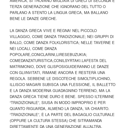
AMERICA, SI TROVANO MIGLIAIA DI GRECI DI SECONDA E
TERZA GENERAZIONE CHE IGNORANO DEL TUTTO O
PARLANO A STENTO LA LINGUA GRECA, MA BALLANO
BENE LE DANZE GRECHE.
LA DANZA GRECA VIVE E REGNA! NEL PICCOLO
VILLAGGIO, COME DANZA TRADIZIONALE; NEI GRUPPI DI
BALLO, COME DANZA FOLKLORISTICA; NELLE TAVERNE E
NEI LOCALI, COME DANZA
POPOLARE,CONICLARINI,LIRESEBUZUKIA;
COMEDANZATURISTICA,CONILSYRTAKI.LAFESTA DEL
MATRIMONIO, DOVE GLISPOSIGUIDERANNO LE DANZE
CON GLIINVITATI, RIMANE ANCORA E RESTERÀ UNA
REGOLA. SEBBENE LE DISCOTECHE SIMOLTIPLICHINO,
ILLISCIO MAGARI SUBISCA UNA FLESSIONE, IL BALLETTO
E LA DANZA MODERNA GUADAGNINO TERRENO, MA LA
DANZA GRECA TIENE DURO E BENE. SPESSO ILTERMINE
“TRADIZIONALE”, SIUSA IN MODO IMPROPRIO E PER
QUANTO RIGUARDA, ALMENO LA DANZA, VA CHIARITO.
“TRADIZIONALE”, È LA PARTE DEL BAGAGLIO CULTURALE
(OPPURE LA CULTURA STESSA) CHE SITRAMANDA
DIRETTAMENTE DA UNA GENERAZIONE ALL’ALTRA.