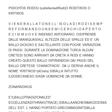
PIDICHTOS RODOU (saltellantediRodi)O RODITIKOS O
KRITIKOS
V I E N E B A L L A T O N E L L ’ IS O L A D I R O D I S E M P
R E F O R M A N D O U N S E M I C E R C H I O A P E R T O
E C I SI M U O V E INSENSO ANTIORARIO. CISIPRENDE
DALLE MANIQUASIALL’ ALTEZZA DELLE SPALLE ED E’ UN
BALLO GIOIOSO E SALTELLANTE CON POCHE VARIAZIONI
DI PASSI. DURANTE LA DOMINAZIONE TURCA ALCUNI
CRETESI SONO ARRIVATI DA CRETA A RODI E HANNO
CREATO QUESTO BALLO ISPIRANDOSI DAI PASSI DEL
BALLO CRETESE “CHANIOTIKOS”. DA LI DERIVA ANCHE IL
NOME “KRITIKOS”(diCreta).SIBALLA INTUTTO
ILDODECANESO SIADA UOMINICHE DA DONNE.
ZONARADIKOS
E’ILBALLOTRADIZIONALED’
ECCELLENZADITHRAKI(TRACE).SIBALLAANCHEINMACEDONIA
DELL’ EST. L’ HANNO PORTATO GRECIIMMIGRATIDALLA