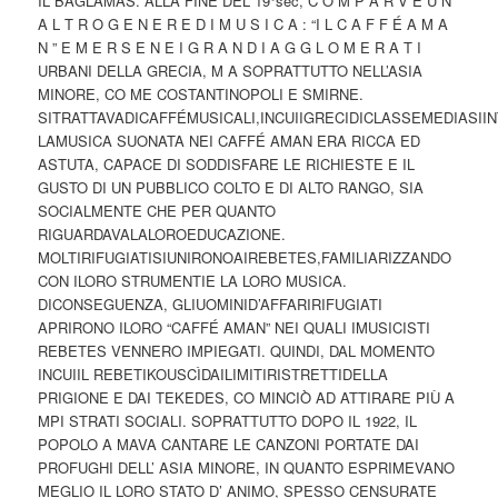
IL BAGLAMAS. ALLA FINE DEL 19°sec, C O M P A R V E U N
A L T R O G E N E R E D I M U S I C A : “I L C A F F É A M A
N ” E M E R S E N E I G R A N D I A G G L O M E R A T I
URBANI DELLA GRECIA, M A SOPRATTUTTO NELL’ASIA
MINORE, CO ME COSTANTINOPOLI E SMIRNE.
SITRATTAVADICAFFÉMUSICALI,INCUIIGRECIDICLASSEMEDIASII
LAMUSICA SUONATA NEI CAFFÉ AMAN ERA RICCA ED
ASTUTA, CAPACE DI SODDISFARE LE RICHIESTE E IL
GUSTO DI UN PUBBLICO COLTO E DI ALTO RANGO, SIA
SOCIALMENTE CHE PER QUANTO
RIGUARDAVALALOROEDUCAZIONE.
MOLTIRIFUGIATISIUNIRONOAIREBETES,FAMILIARIZZANDO
CON ILORO STRUMENTIE LA LORO MUSICA.
DICONSEGUENZA, GLIUOMINID’AFFARIRIFUGIATI
APRIRONO ILORO “CAFFÉ AMAN” NEI QUALI IMUSICISTI
REBETES VENNERO IMPIEGATI. QUINDI, DAL MOMENTO
INCUIIL REBETIKOUSCÌDAILIMITIRISTRETTIDELLA
PRIGIONE E DAI TEKEDES, CO MINCIÒ AD ATTIRARE PIÙ A
MPI STRATI SOCIALI. SOPRATTUTTO DOPO IL 1922, IL
POPOLO A MAVA CANTARE LE CANZONI PORTATE DAI
PROFUGHI DELL’ ASIA MINORE, IN QUANTO ESPRIMEVANO
MEGLIO IL LORO STATO D’ ANIMO, SPESSO CENSURATE