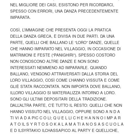
NEL MIGLIORE DEI CASI, ESISTONO PER RICORDARCI,
SPESSO CON ERRORI, UNA DANZA PRECEDENTEMENTE
IMPARATA.
COSÌ, L’IMMAGINE CHE PRESENTA OGGI LA PRATICA
DELLA DANZA GRECA, È DIVISA IN DUE PARTI. DA UNA
PARTE, QUELLI CHE BALLANO LE “LORO” DANZE, QUELLE
CHE HANNO IMPARATO NEL VILLAGGIO, IN OCCASIONE DI
MATRIMONI E FESTE (“PANIGHIRI”). SPESSO COSTORO
NON CONOSCONO ALTRE DANZE E NON SONO
INTERESSATI NEMMENO AD IMPARARLE. QUANDO
BALLANO, VENGONO ATTRAVERSATI DALLA STORIA DEL
LORO VILLAGGIO, COSÌ COME L’HANNO VISSUTA E COME
GLIÈ STATA RACCONTATA. NON IMPORTA DOVE BALLANO,
ILLORO VILLAGGIO SI MATERIALIZZA INTORNO A LORO.
SONO GLI ULTIMI DEPOSITARI DELLA TRADIZIONE.
DALL’ALTRA PARTE, C’È TUTTO IL RESTO: QUELLI CHE NON
HANNO VISSUTO NEL VILLAGGIO, OPPURE SONO A N D A
TI VI A D A PIC C O LI; Q U E L LI C H E H A N N O I MP A R
A T O IL S Y R T O S O K A L A M A TI A N O S A S C U O L A
E D ILSYRTAKIO ILCHASSAPICO AL PARTY E QUELLICHE,