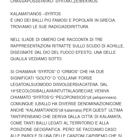
CHASSAPOSSERVIKO- SYRTAKI,ZEIBEKIKOS.
KALAMATIANOS –SYRTOS
È UNO DEI BALLI PIÙ FAMOSI E POPOLARI IN GRECIA.
TROVIAMO LE SUE RADICIADDIRITTURA
NELL’ ILIADE DI OMERO CHE RACCONTA DI TRE
RAPPRESENTAZIONI RITRATTE SULLO SCUDO DI ACHILLE,
DISEGNATE DAL DIO DEL FUOCO EFESTO, UNA DELLE
QUALILA VEDIAMO SOTTO.
SI CHIAMAVA “SYRTOS” O “ORMOS” CHE HA DUE
SIGNIFICATI “GOLFO” O “COLLANA” FORSE
LEGATOALSUOMODO DISVOLGERSIACATENA. DAL
19°SECOLOSIBALLAVAINTUTTALAGRECIAE VENIVA
CHIAMATO “SYRTOS”O “PELOPONISIOS”(di peloponneso).
COMUNQUE ILBALLO HA DIVERSE DENOMINAZIONICOME
ANCHE “KALAMATIANOS”(di kalamata).PER QUEST’ ULTIMA
TANTIPENSANO CHE DERIVA DALLA CITTA’ DI KALAMATA,
COME TANTI BALLI LEGATI AL TERRITORIO E ALLA
POSIZIONE GEOGRAFICA. PERO’ SE FACCIAMO CASO
ALLE PAROLE DI UNA DELLE CANZONI CAPIREMO CHE SI