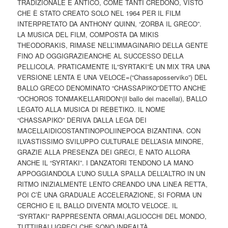
TRADIZIONALE E ANTICO, COME TANTI CREDONO, VISTO
CHE È STATO CREATO SOLO NEL 1964 PER IL FILM
INTERPRETATO DA ANTHONY QUINN, “ZORBA IL GRECO”.
LA MUSICA DEL FILM, COMPOSTA DA MIKIS
THEODORAKIS, RIMASE NELL’IMMAGINARIO DELLA GENTE
FINO AD OGGIGRAZIEANCHE AL SUCCESSO DELLA
PELLICOLA. PRATICAMENTE IL“SYRTAKI”È UN MIX TRA UNA
VERSIONE LENTA E UNA VELOCE=(“Chassaposserviko”) DEL
BALLO GRECO DENOMINATO “CHASSAPIKO”DETTO ANCHE
“OCHOROS TONMAKELLARIDON“(il ballo dei macellai), BALLO
LEGATO ALLA MUSICA DI REBETIKO. IL NOME
“CHASSAPIKO” DERIVA DALLA LEGA DEI
MACELLAIDICOSTANTINOPOLIINEPOCA BIZANTINA. CON
ILVASTISSIMO SVILUPPO CULTURALE DELL’ASIA MINORE,
GRAZIE ALLA PRESENZA DEI GRECI, È NATO ALLORA
ANCHE IL “SYRTAKI”. I DANZATORI TENDONO LA MANO
APPOGGIANDOLA L’UNO SULLA SPALLA DELL’ALTRO IN UN
RITMO INIZIALMENTE LENTO CREANDO UNA LINEA RETTA,
POI C’È UNA GRADUALE ACCELERAZIONE, SI FORMA UN
CERCHIO E IL BALLO DIVENTA MOLTO VELOCE. IL
“SYRTAKI” RAPPRESENTA ORMAI,AGLIOCCHI DEL MONDO,
TUTTIIBALLIGRECI,CHE SONO INREALTÀ