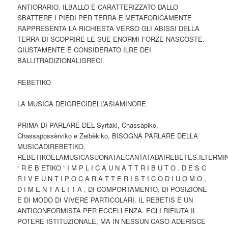
ANTIORARIO. ILBALLO È CARATTERIZZATO DALLO
SBATTERE I PIEDI PER TERRA E METAFORICAMENTE
RAPPRESENTA LA RICHIESTA VERSO GLI ABISSI DELLA
TERRA DI SCOPRIRE LE SUE ENORMI FORZE NASCOSTE.
GIUSTAMENTE È CONSIDERATO ILRE DEI
BALLITRADIZIONALIGRECI.
REBETIKO
LA MUSICA DEIGRECIDELL’ASIAMINORE
PRIMA DI PARLARE DEL Syrtàki, Chassàpiko,
Chassapossèrviko e Zeibèkiko, BISOGNA PARLARE DELLA
MUSICADIREBETIKO.
REBETIKOÈLAMUSICASUONATAECANTATADAIREBETES.ILTERMI
“ R E B ETIKO ” I M P L I C A U N A T T R I B U T O . D E S C
R I V E U N T I P O C A R A T T E R I S T I C O D I U O M O ,
D I M E N T A L I T À , DI COMPORTAMENTO, DI POSIZIONE
E DI MODO DI VIVERE PARTICOLARI. IL REBETIS È UN
ANTICONFORMISTA PER ECCELLENZA. EGLI RIFIUTA IL
POTERE ISTITUZIONALE, MA IN NESSUN CASO ADERISCE