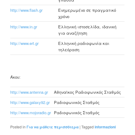
http://www.flash.gr
Ενημερωμένο σε πραγματικό
χρόνο
http://www.in.gr
Ελληνική ιστοσελίδα, ιδανική
για αναζήτηση
http://www.ert.gr
Ελληνική ραδιοφωνία και
τηλεόραση
Άκου:
http://www.antenna.gr
Αθηναϊκος Ραδιοφωνικός Σταθμός
http://www.galaxy92.gr
Ραδιοφωνικός Σταθμός
http://www.mojoradio.gr
Ραδιοφωνικός Σταθμός
Posted in
Για να μάθετε περισσότερα
|
Tagged
informazioni