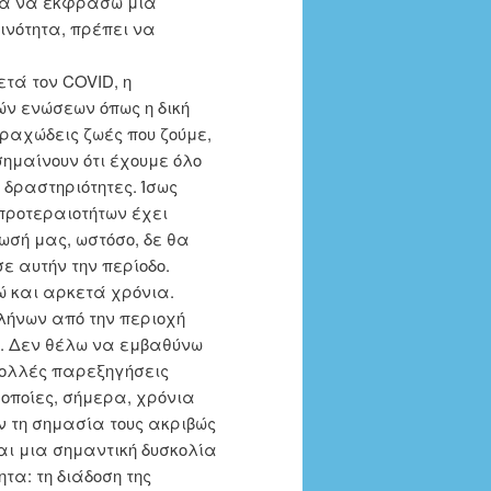
για να εκφράσω μια
ινότητα, πρέπει να
ετά τον COVID, η
ών ενώσεων όπως η δική
αραχώδεις ζωές που ζούμε,
σημαίνουν ότι έχουμε όλο
δραστηριότητες. Ίσως
προτεραιοτήτων έχει
ωσή μας, ωστόσο, δε θα
ε αυτήν την περίοδο.
ώ και αρκετά χρόνια.
λήνων από την περιοχή
ς. Δεν θέλω να εμβαθύνω
πολλές παρεξηγήσεις
 οποίες, σήμερα, χρόνια
 τη σημασία τους ακριβώς
αι μια σημαντική δυσκολία
ητα: τη διάδοση της