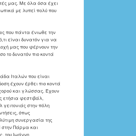
ητές μας. Με όλα όσα έχει
ωπικά με λυπεί πολύ που
ας που πάντα ένιωθε την
,τι είναι δυνατόν για να
ιοχή μας που φέρνουν την
σο το δυνατόν πιο κοντά
άδα Ιταλών που είναι
οση έχουν έρθει πιο κοντά
χορού και γλώσσας. Έχουν
ς ετήσια φεστιβάλ,
 γειτονιάς στην πόλη
ντήσεις, όπως
λύτιμη συνεργασία της
si στην Πάρμα και
ς, του Ιωάννη