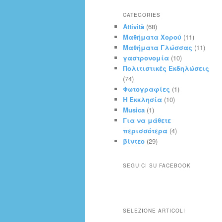
CATEGORIES
Attività
(68)
Μαθήματα Χορού
(11)
Μαθήματα Γλώσσας
(11)
γαστρονομία
(10)
Πολιτιστικές Εκδηλώσεις
(74)
Φωτογραφίες
(1)
Η Εκκλησία
(10)
Musica
(1)
Για να μάθετε
περισσότερα
(4)
βίντεο
(29)
SEGUICI SU FACEBOOK
SELEZIONE ARTICOLI