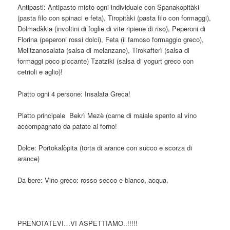
Antipasti: Antipasto misto ogni individuale con Spanakopitàki
(pasta filo con spinaci e feta), Tiropitàki (pasta filo con formaggi),
Dolmadàkia (involtini di foglie di vite ripiene di riso), Peperoni di
Florina (peperoni rossi dolci), Feta (il famoso formaggio greco),
Melitzanosalata (salsa di melanzane), Tirokafterì (salsa di
formaggi poco piccante) Tzatziki (salsa di yogurt greco con
cetrioli e aglio)!
Piatto ogni 4 persone: Insalata Greca!
Piatto principale Bekrì Mezè (carne di maiale spento al vino
accompagnato da patate al forno!
Dolce: Portokalòpita (torta di arance con succo e scorza di
arance)
Da bere: Vino greco: rosso secco e bianco, acqua.
PRENOTATEVI…VI ASPETTIAMO..!!!!!