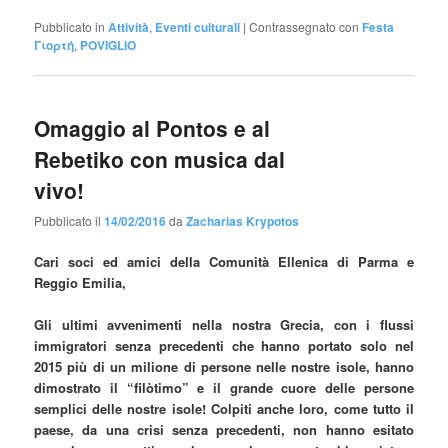
Pubblicato in
Attività
,
Eventi culturali
|
Contrassegnato con
Festa
Γιορτή
,
POVIGLIO
Omaggio al Pontos e al
Rebetiko con musica dal
vivo!
Pubblicato il
14/02/2016
da
Zacharias Krypotos
Cari soci ed amici della Comunità Ellenica di Parma e
Reggio Emilia,
Gli ultimi avvenimenti nella nostra Grecia, con i flussi
immigratori senza precedenti che hanno portato solo nel
2015 più di un milione di persone nelle nostre isole, hanno
dimostrato il “filòtimo” e il grande cuore delle persone
semplici delle nostre isole! Colpiti anche loro, come tutto il
paese, da una crisi senza precedenti, non hanno esitato