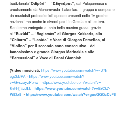
tradizionale
“Odipòri” – “Ωδηπόροι”
, dal Peloponneso e
precisamente da Monemvasia Lakonias. Il gruppo è composto
da musicisti professionisti spesso presenti nelle Tv greche
nazionali ma anche in diversi posti in Grecia e all’ estero.
Sentiremo variegata e tanta bella musica greca, grazie
al
“Buzùki” – “Baglamàs” di Giorgos Kokkoris, alla
“Chitarra” – “Laoùto” e Voce di Giorgos Demellos, al
“Violino” per il secondo anno consecutivo…del
famosissimo e grande Giorgos Marinakis
e alle
“Percussioni” e Voce di Danai Giannisi!
(Video musicisti:
https://www.
youtube.com/watch?v=B7h_
egZbBPA
-
https://www.youtube.
com/watch?
v=GvszayzPbhw
-
http
s://www.youtube.com/watch?v=
8nFHjjEzJLk
-
https://www.
youtube.com/watch?v=ErCk7-
W82z8
-
https://www.youtube.com/
watch?v=gocGQQzCvF8