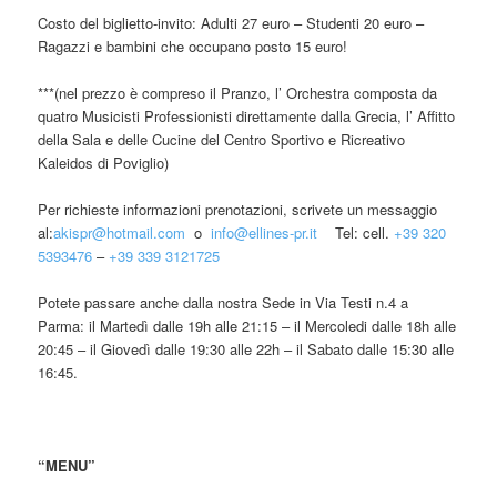
Costo del biglietto-invito: Adulti 27 euro – Studenti 20 euro –
Ragazzi e bambini che occupano posto 15 euro!
***(nel prezzo è compreso il Pranzo, l’ Orchestra composta da
quatro Musicisti Professionisti direttamente dalla Grecia, l’ Affitto
della Sala e delle Cucine del Centro Sportivo e Ricreativo
Kaleidos di Poviglio)
Per richieste informazioni prenotazioni, scrivete un messaggio
al:
akispr@hotmail.com
o
info@ellines-pr.it
Tel: cell.
+39 320
5393476
–
+39 339 3121725
Potete passare anche dalla nostra Sede in Via Testi n.4 a
Parma: il Martedì dalle 19h alle 21:15 – il Mercoledi dalle 18h alle
20:45 – il Giovedì dalle 19:30 alle 22h – il Sabato dalle 15:30 alle
16:45.
“MENU”