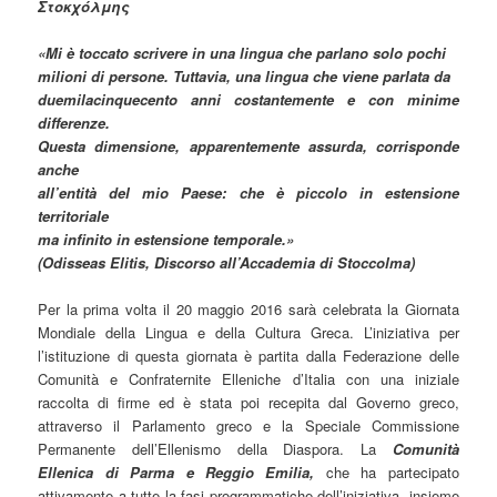
Στοκχόλμης
«Mi è toccato scr
ivere in una lingua che parlano solo pochi
milioni di persone. Tuttavia, una lingua che viene parlata da
duemilacinquecento anni costantemente e con minime
differenze.
Questa dimensione, apparentemente assurda, corrisponde
anche
all’entità del mio Paese: che è piccolo in estensione
territoriale
ma infinito in estensione temporale.»
(Odisseas Elitis, Discorso all’Accademia di Stoccolma)
Per la prima volta il 20 maggio 2016 sarà celebrata la Giornata
Mondiale della Lingua e della Cultura Greca. L’iniziativa per
l’istituzione di questa giornata è partita dalla Federazione delle
Comunità e Confraternite Elleniche d’Italia con una iniziale
raccolta di firme ed è stata poi recepita dal Governo greco,
attraverso il Parlamento greco e la Speciale Commissione
Permanente dell’Ellenismo della Diaspora. La
Comunità
Ellenica di Parma e Reggio Emilia,
che ha partecipato
attivamente a tutte la fasi programmatiche dell’iniziativa, insieme