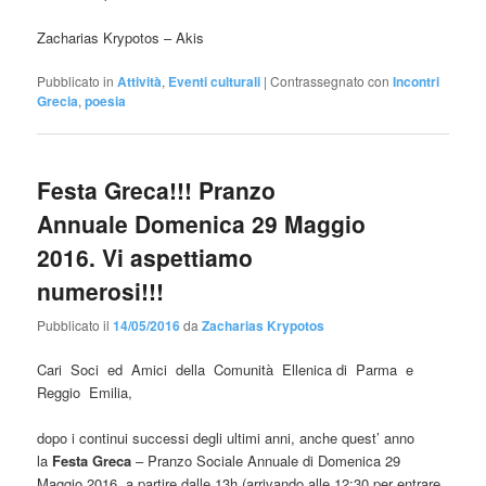
Zacharias Krypotos – Akis
Pubblicato in
Attività
,
Eventi culturali
|
Contrassegnato con
Incontri
Grecia
,
poesia
Festa Greca!!! Pranzo
Annuale Domenica 29 Maggio
2016. Vi aspettiamo
numerosi!!!
Pubblicato il
14/05/2016
da
Zacharias Krypotos
Cari Soci ed Amici della Comunità Ellenica di Parma e
Reggio Emilia,
dopo i continui successi degli ultimi anni, anche quest’ anno
la
Festa Greca
– Pranzo Sociale Annuale di Domenica 29
Maggio 2016, a partire dalle 13h (arrivando alle 12:30 per entrare