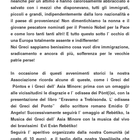
neanche per un attimo e hanno calorosamente abbracciato e
salvato con i mezzi che disponevano, tutti gli immigrati,
piccoli e grandi, indipendentemente dalla loro nazionalità e
il paese di provenienza! Non dimentichiamo la nonna e il
giovane pescatore nominati per il Premio Nobel per la Pace
e come loro tanti tanti altri! E tutto questo sotto l’ occhio di
una Europa totalmente assente e indifferente!
Noi Greci sappiamo benissimo cosa vuol dire immigrazione,
sradicamento e ancora di più, sofferenza per le vecchie
patrie perse!
In occasione di questi avvenimenti storici la nostra
Associazione ricorda alcune di queste, come i Greci del
Pòntos e i Greci dell’ Asia Minore: prima con un omaggio
alle vicissitudini le disgrazie e l’ odissea dei Pònt(i)oi, con la
presentazione del libro “Eravamo a Trebisonda. L’ odissea
dei Greci del Ponto” dello scrittore romano Emidio D’
Angelo! Successivamente seguirà l’ omaggio al Rebètiko, la
Musica dei Greci dell’ Asia Minore con la musica dal vivo
dei bravissimi Evì Evàn Rebètiko!
Seguirà
l’ aperitivo organizzato dalla nostra Comunità (al
costo di 10 euro) e il taglio della nostra Vassilòpita che