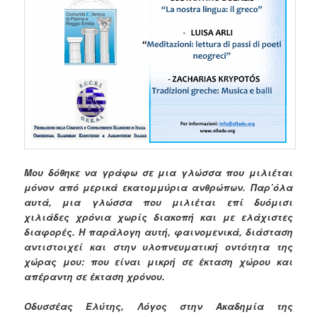
Μου δόθηκε να γράφω σε μια γλώσσα που μιλιέται
μόνον από μερικά εκατομμύρια ανθρώπων. Παρ’όλα
αυτά, μια γλώσσα που μιλιέται επί δυόμισι
χιλιάδες χρόνια χωρίς διακοπή και με ελάχιστες
διαφορές. Η παράλογη αυτή, φαινομενικά, διάσταση
αντιστοιχεί και στην υλοπνευματική οντότητα της
χώρας μου: που είναι μικρή σε έκταση χώρου και
απέραντη σε έκταση χρόνου.
Οδυσσέας Ελύτης, Λόγος στην Ακαδημία της