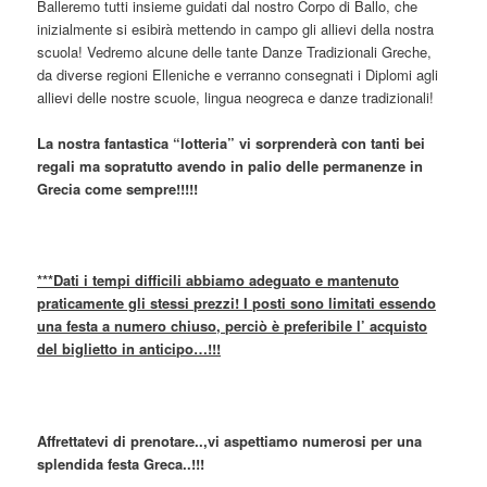
Balleremo tutti insieme guidati dal nostro Corpo di Ballo, che
inizialmente si esibirà mettendo in campo gli allievi della nostra
scuola! Vedremo alcune delle tante Danze Tradizionali Greche,
da diverse regioni Elleniche e verranno consegnati i Diplomi agli
allievi delle nostre scuole, lingua neogreca e danze tradizionali!
La nostra fantastica “lotteria” vi sorprenderà con tanti bei
regali ma sopratutto avendo in palio delle permanenze in
Grecia come sempre!!!!!
***Dati i tempi difficili abbiamo adeguato e mantenuto
praticamente gli stessi prezzi! I posti sono limitati essendo
una festa a numero chiuso, perciò è preferibile l’ acquisto
del biglietto in anticipo…!!!
Affrettatevi di prenotare..,vi aspettiamo numerosi per una
splendida festa Greca..!!!